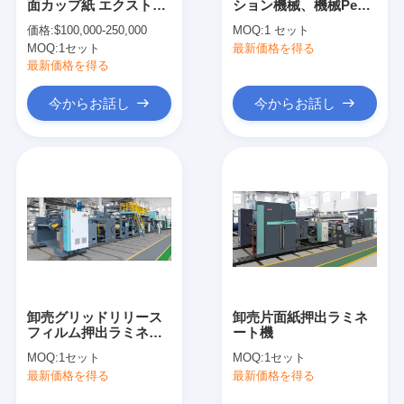
面カップ紙 エクストル
ション機械、機械Peの
工場旅行
ーションコーティング
ラミネーション機械
価格:
$100,000-250,000
MOQ:
1 セット
ラミネーションマシン
MOQ:
1セット
最新価格を得る
品質管理
最新価格を得る
私達に連絡しなさい
今からお話し
今からお話し
ニュース
放出のコーティングのラミネーション機械
放出の薄板になる機械
フィルムの薄板になる機械
卸売グリッドリリース
卸売片面紙押出ラミネ
フィルム押出ラミネー
ート機
プラスチック ラミネーション機械
ト機
MOQ:
1セット
MOQ:
1セット
コーティングのラミネーション機械
最新価格を得る
最新価格を得る