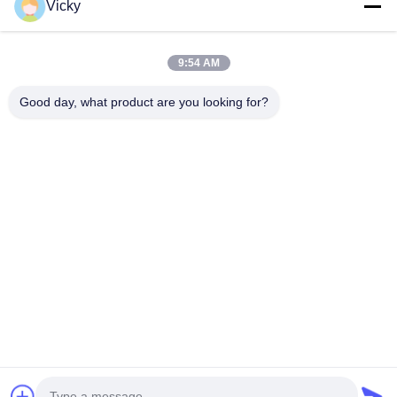
江蘇莱伊包装機械有限公司は2007年に設立され、2015年に金
Vicky
壇区に移転しました。規模を拡大し、先進技術を導入した新
工場は、そのブランド力を向上させ、中国の押出ラミネーシ
ョン業界で市場シェアを拡大し、中国の最前線で業界をリー
9:54 AM
ドする存在となりました。 莱伊は、設備の寿命全体にわたる
総所有コストを低く抑え、運用コストを削減する機械を製造
Good day, what product are you looking for?
しています。お客様固有のニーズに合わせて各ラインの設計
をカスタマイズおよび最適化し、優れた仕様と許容誤差で製
造することで、比類のない製品品質を実現します。これによ
り、...
詳細情報
Send Inquiry
今からお話し
Desktop Site
ホーム
企業情報
お問い合わせ
地図
プライバシーポリシー
品質
放出のコーティングのラミネーション機械
中国工場.Copyright
© 2026 JIANGSU LAIYI PACKING MACHINERY CO.,LTD.. All
Rights Reserved.