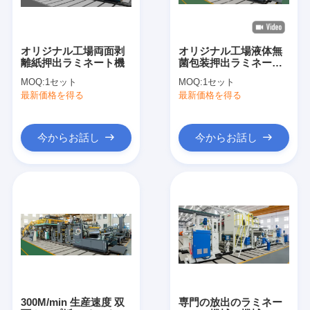
オリジナル工場両面剥
オリジナル工場液体無
離紙押出ラミネート機
菌包装押出ラミネート
機
MOQ:
1セット
MOQ:
1セット
最新価格を得る
最新価格を得る
今からお話し
今からお話し
家
製品
私達について
300M/min 生産速度 双
専門の放出のラミネー