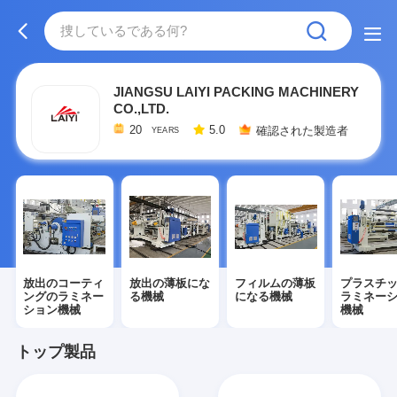
JIANGSU LAIYI PACKING MACHINERY
CO.,LTD.
20
5.0
確認された製造者
YEARS
放出のコーティ
放出の薄板にな
フィルムの薄板
プラスチ
ングのラミネー
る機械
になる機械
ラミネー
ション機械
機械
トップ製品