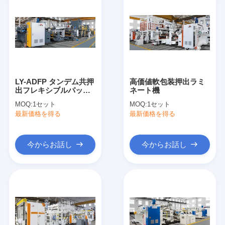
LY-ADFP タンデム共押
高価値軟包装押出ラミ
出フレキシブルパッケ
ネート機
ージ押出およびラミネ
MOQ:
1セット
MOQ:
1セット
ート機
最新価格を得る
最新価格を得る
今からお話し
今からお話し