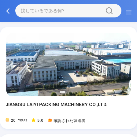
JIANGSU LAIYI PACKING MACHINERY CO.,LTD.
20
5.0
確認された製造者
YEARS