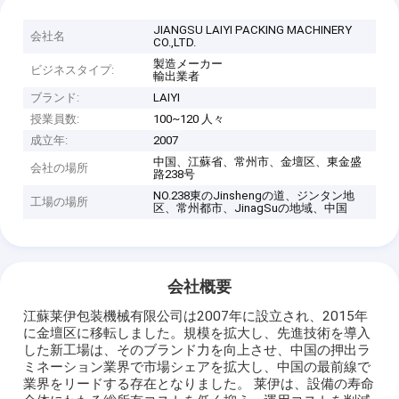
JIANGSU LAIYI PACKING MACHINERY
会社名
CO.,LTD.
製造メーカー
ビジネスタイプ:
輸出業者
ブランド:
LAIYI
授業員数:
100~120 人々
成立年:
2007
中国、江蘇省、常州市、金壇区、東金盛
会社の場所
路238号
NO.238東のJinshengの道、ジンタン地
工場の場所
区、常州都市、JinagSuの地域、中国
会社概要
江蘇莱伊包装機械有限公司は2007年に設立され、2015年
に金壇区に移転しました。規模を拡大し、先進技術を導入
した新工場は、そのブランド力を向上させ、中国の押出ラ
ミネーション業界で市場シェアを拡大し、中国の最前線で
業界をリードする存在となりました。 莱伊は、設備の寿命