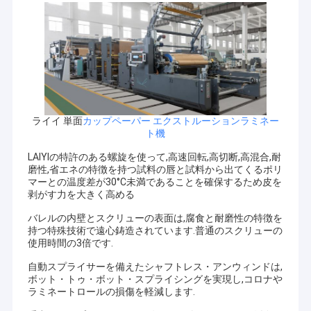
ライイ 単面
カップペーパー エクストルーションラミネー
ト機
LAlYlの特許のある螺旋を使って,高速回転,高切断,高混合,耐
磨性,省エネの特徴を持つ試料の唇と試料から出てくるポリ
マーとの温度差が30°C未満であることを確保するため皮を
剥がす力を大きく高める
バレルの内壁とスクリューの表面は,腐食と耐磨性の特徴を
持つ特殊技術で遠心鋳造されています.普通のスクリューの
使用時間の3倍です.
自動スプライサーを備えたシャフトレス・アンウィンドは,
ボット・トゥ・ボット・スプライシングを実現し,コロナや
ラミネートロールの損傷を軽減します.