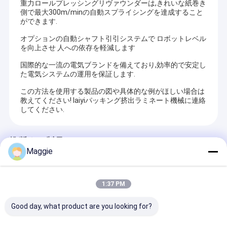
重力ロールプレッシングリヴァウンダーは,きれいな紙巻き
側で最大300m/minの自動スプライシングを達成すること
ができます.
オプションの自動シャフト引引システムで ロボットレベル
を向上させ 人への依存を軽減します
国際的な一流の電気ブランドを備えており,効率的で安定し
た電気システムの運用を保証します.
この方法を使用する製品の図や具体的な例がほしい場合は
教えてください! laiyiパッキング挤出ラミネート機械に連絡
してください.
推奨する製品
Maggie
1:37 PM
Good day, what product are you looking for?