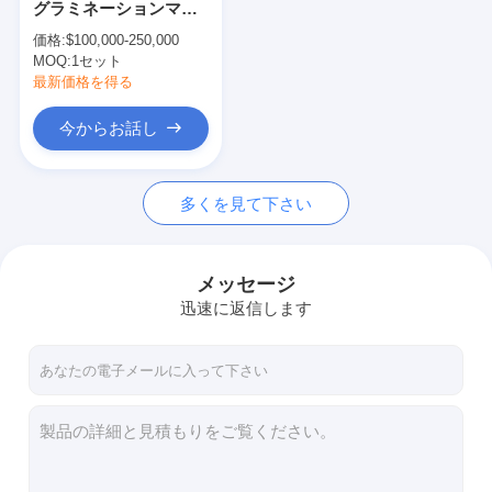
グラミネーションマシ
放出のコータ
ン 200m/min
価格:
$100,000-250,000
MOQ:
紙のコーティング マシン
1セット
最新価格を得る
倍は薄板になる機械味方しました
今からお話し
ラミネーション機械部品
多くを見て下さい
溶解によって吹かれる生地機械
メッセージ
迅速に返信します