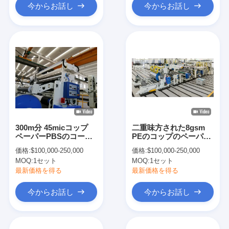
今からお話し
今からお話し
300m分 45micコップ
二重味方された8gsm
ペーパーPBSのコーテ
PEのコップのペーパー
ィングのラミネーショ
放出のコーティングの
価格:
$100,000-250,000
価格:
$100,000-250,000
ン機械
ラミネーション機械
MOQ:
1セット
MOQ:
1セット
最新価格を得る
最新価格を得る
今からお話し
今からお話し