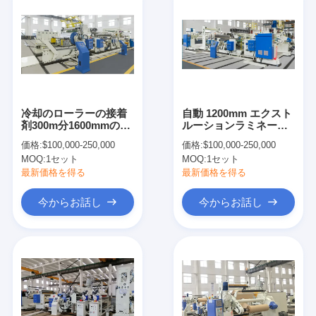
冷却のローラーの接着
自動 1200mm エクスト
剤300m分1600mmのコ
ルーションラミネート
ーティングのラミネー
機 250m/min 380V
価格:
$100,000-250,000
価格:
$100,000-250,000
ション機械
MOQ:
1セット
MOQ:
1セット
最新価格を得る
最新価格を得る
今からお話し
今からお話し
家
製品
私達について