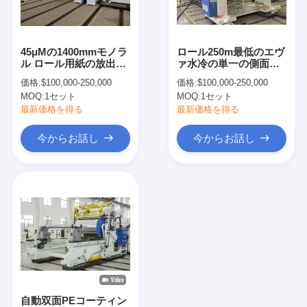
工場旅行
品質管理
45μMの1400mmモノラ
ロール250m最低のエヴ
ル ロール用紙の放出の
ァ水冷の単一の側面の
私達に連絡しなさい
ラミネーションの植物
押出機のラミネーショ
価格:
$100,000-250,000
価格:
$100,000-250,000
ン機械
MOQ:
1セット
MOQ:
1セット
ニュース
最新価格を得る
最新価格を得る
今からお話し
今からお話し
放出のコーティングのラミネーション機械
放出の薄板になる機械
フィルムの薄板になる機械
プラスチック ラミネーション機械
コーティングのラミネーション機械
自動双面PEコーティン