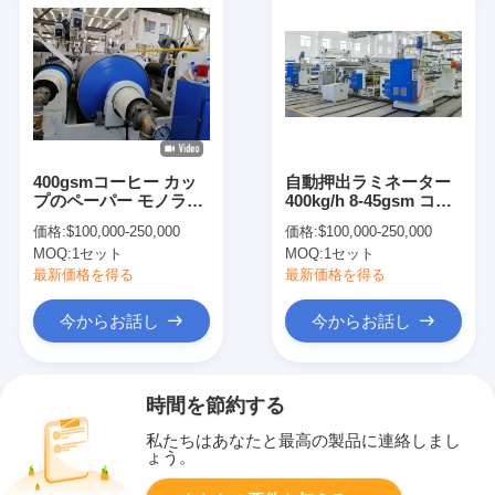
400gsmコーヒー カッ
自動押出ラミネーター
プのペーパー モノラル
400kg/h 8-45gsm コー
LDPE PLA PBSの放出
ティング機
価格:
$100,000-250,000
価格:
$100,000-250,000
のラミネータ
MOQ:
1セット
MOQ:
1セット
最新価格を得る
最新価格を得る
今からお話し
今からお話し
時間を節約する
私たちはあなたと最高の製品に連絡しまし
ょう。