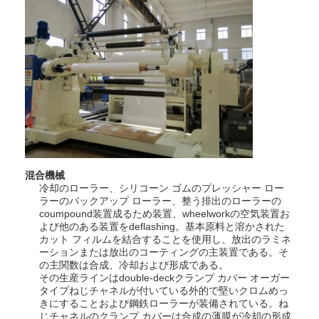
放出のコータ
紙のコーティング マシン
倍は薄板になる機械味方しました
ラミネーション機械部品
溶解によって吹かれる生地機械
混合機械
冷却のローラー、シリコーン ゴムのプレッシャー ロー
ラーのバックアップ ローラー、整う排出のローラーの
coumpound装置成るため装置、wheelworkの空気装置お
よび他のある装置をdeflashing。基本原料と溶かされた
カット フィルムを結合することを使用し、放出のラミネ
ーションまたは放出のコーティングの主装置である。そ
の主関数は合成、冷却および形成である。
その生産ラインはdouble-deckクランプ カバー オーガー
タイプねじチャネルが付いている外的で堅いクロムめっ
きにすることおよび鋼鉄ローラーが装備されている。ね
じチャネルのクランプ カバーは合成の薄膜が冷却の形成