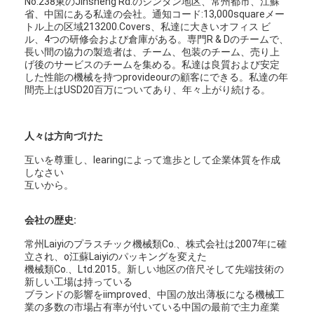
No.238東のJinsheng Rd.のジンタン地区、常州都市、江蘇
省、中国にある私達の会社。通知コード:13,000squareメー
トル上の区域213200.Covers、私達に大きいオフィス ビ
ル、4つの研修会および倉庫がある。専門R & Dのチームで、
長い間の協力の製造者は、チーム、包装のチーム、売り上
げ後のサービスのチームを集める。私達は良質および安定
した性能の機械を持つprovideourの顧客にできる。私達の年
間売上はUSD20百万についてあり、年々上がり続ける。
人々は方向づけた
互いを尊重し、learingによって進歩として企業体質を作成
しなさい
互いから。
会社の歴史:
常州Laiyiのプラスチック機械類Co.、株式会社は2007年に確
立され、o江蘇Laiyiのパッキングを変えた
機械類Co.、Ltd.2015。新しい地区の倍尺そして先端技術の
新しい工場は持っている
ブランドの影響をiimproved、中国の放出薄板になる機械工
業の多数の市場占有率が付いている中国の最前で主力産業