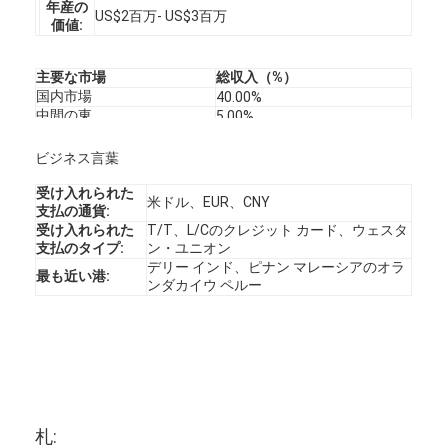
年産の
US$2百万- US$3百万
価値:
主要な市場
総収入（%）
国内市場
40.00%
中間の東
5.00%
南アジア
5.00%
南アメリカ
5.00%
ビジネス言葉
南欧
3.00%
東のアジア
3.00%
受け入れられた
米ドル、EUR、CNY
北アメリカ
支払の通貨:
2.00%
東南アジア
受け入れられた
T/T、L/Cのクレジット カード、ウェスタ
1.00%
北欧
支払のタイプ:
ン・ユニオン
1.00%
東ヨーロッパ
デリー インド、ピナン マレーシアのオラ
1.00%
最も近い港:
ンダカイウ ペルー
オセアニア
1.00%
中央アメリカ
1.00%
西ヨーロッパ
1.00%
アフリカ
1.00%
札: