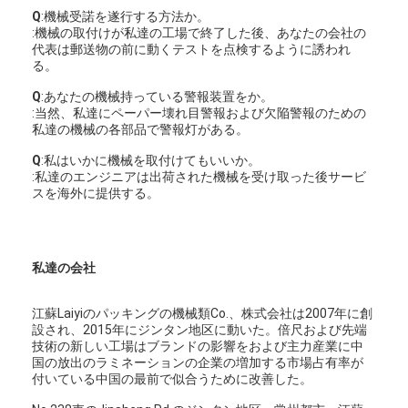
Q
:機械受諾を遂行する方法か。
:機械の取付けが私達の工場で終了した後、あなたの会社の
代表は郵送物の前に動くテストを点検するように誘われ
る。
Q
:あなたの機械持っている警報装置をか。
:当然、私達にペーパー壊れ目警報および欠陥警報のための
私達の機械の各部品で警報灯がある。
Q
:私はいかに機械を取付けてもいいか。
:私達のエンジニアは出荷された機械を受け取った後サービ
スを海外に提供する。
私達の会社
江蘇Laiyiのパッキングの機械類Co.、株式会社は2007年に創
設され、2015年にジンタン地区に動いた。倍尺および先端
技術の新しい工場はブランドの影響をおよび主力産業に中
国の放出のラミネーションの企業の増加する市場占有率が
付いている中国の最前で似合うために改善した。