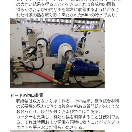
の大きい結果を得ることができるこれは合成物の固着、
滑らかさおよび外的な美を非常に改善するように溶かさ
れた薄膜の熱を取り除く満たされたwitthの冷水であり。
ビードの切口装置
収縮幅は双方をより厚く作る、その結果、整う複合材料
の必要性の双方に他では複合材料ある質問題がのような
おおったり、ひだが付くおよびでこぼこある。
カッターを更新し、有効な幅を調節することは便利であ
る。それは時間および労働を同時に救うことができプロ
ダクトを平らおよび滑らかにさせる。