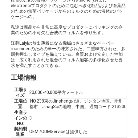
electronciプロダクトのために包むべき化粧品および医薬品
のための無菌パッケージからのミルクのための液体のパッ
ケージへの。
私達は商品から非常に高度なプロダクトにパッキングの企
業のための不可欠な合成のフィルムを作り出す。
江蘇Laiyiの放出薄板になる機械はさまざまなペーパー
machineeのための単一の味方された、二重味方された、多
層共押出しタイプを備えている。良質および安定した性能
は、広く利用された混合のフィルム顧客の多様化させた要
求を満たすことができる。
工場情報
工場サ
20,000-40,000平方メートル
イズ:
工場位
NO.238東のJinshengの道、ジンタン地区、常州
置:
都市、JinagSuの地域、中国。 通知コード:213200
生産ラ
インの
3
NO:
契約製
OEM /ODMServiceは提供した
造業: