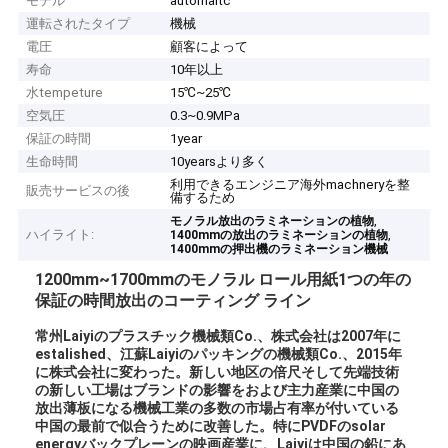
モデル
automaitc
運転されたタイプ
機械
電圧
顧客によって
寿命
10年以上
水tempeture
15℃~25℃
空気圧
0.3~0.9MPa
保証の時間
1year
生命時間
10yearsより多く
利用できるエンジニア海外machneryを整
販売サービスの後
備するため
,
モノラル放出のラミネーションの植物
ハイライト:
,
1400mmの放出のラミネーションの植物
1400mmの押出機のラミネーション機械
1200mm~1700mmのモノラル ロール用紙1つの年の
保証の時間放出のコーティング ライン
常州Laiyiのプラスチック機械類Co.、株式会社は2007年に
estalished、江蘇Laiyiのパッキングの機械類Co.、2015年
に株式会社に変わった。新しい地区の倍尺そして先端技術
の新しい工場はブランドの影響をおよび主力産業に中国の
放出薄板になる機械工業の多数の市場占有率が付いている
中国の最前で似合うために改善した。特にPVDFのsolar
energyバックプレーンの映画産業に、Laiyiは中国の鉛にあ