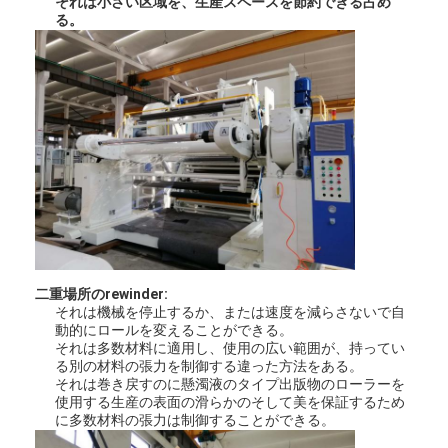
それは小さい区域を、生産スペースを節約できる占め
工場旅行
る。
品質管理
私達に連絡しなさい
ニュース
放出のコーティングのラミネーション機械
放出の薄板になる機械
二重場所のrewinder:
それは機械を停止するか、または速度を減らさないで自
フィルムの薄板になる機械
動的にロールを変えることができる。
それは多数材料に適用し、使用の広い範囲が、持ってい
る別の材料の張力を制御する違った方法をある。
プラスチック ラミネーション機械
それは巻き戻すのに懸濁液のタイプ出版物のローラーを
使用する生産の表面の滑らかのそして美を保証するため
コーティングのラミネーション機械
に多数材料の張力は制御することができる。