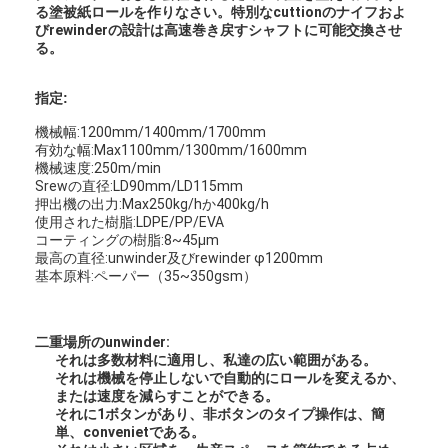
る塗被紙ロールを作りなさい。特別なcuttionのナイフおよ
びrewinderの設計は高速巻き戻すシャフトに可能交換させ
る。
指定:
機械幅:1200mm/1400mm/1700mm
有効な幅:Max1100mm/1300mm/1600mm
機械速度:250m/min
Srewの直径:LD90mm/LD115mm
押出機の出力:Max250kg/hか400kg/h
使用された樹脂:LDPE/PP/EVA
コーティングの樹脂:8~45μm
最高の直径:unwinder及びrewinder φ1200mm
基本原料:ペーパー（35~350gsm）
家
二重場所のunwinder:
それは多数材料に適用し、私達の広い範囲がある。
それは機械を停止しないで自動的にロールを変えるか、
製品
または速度を減らすことができる。
それに1ボタンがあり、非ボタンのタイプ操作は、簡
私達について
単、convenietである。