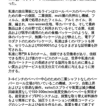
った。
私達の放出薄板になるラインはロール ベースのペーパーの
ための単一の側面、二重側面、muti層の共押出し機械、フ
ィルム、金属で処理されたフィルム、アルミ ホイル、衣
服、編まれ、non-woven生地、等カバーする。そして最終
製品は多くの分野で広く利用されているそして企業、化粧
品および医学の適用のための食糧パッケージのような、液
体のパッケージ、無菌パッケージおよび静止した、電子プ
ロダクトのためのパッケージ。私達は多くのパテントを持
ち、セリウムおよびISO9001のようなさまざまな証明書を許
可される。
私達に専門R & Dのチーム、信頼できる労働者があり、信頼
できる売り上げ後のサービスのチームは、世界中私達の未
来のパートナーとの長続きがする協同を造るために最もよ
い質およびサービスを注文仕立ての生産に与えるように努
力する。
3~6インチのペーパー中心のための二重シャフトなしのペー
パー ロール立場が付いているこの機械、スーツ、自動上昇
およびより容易な操作。sutoのスプライサ装置は減少機械
回線速度なしで150-300m/min速度交換のペーパーを実現す
る。超音波タイプEPCシステムは、頻繁な取り替え材料操作
をより簡単にする。油圧ラミネーションの構造コーティン
グのシンナーおよび会社を作るため。装置を整えて終了す