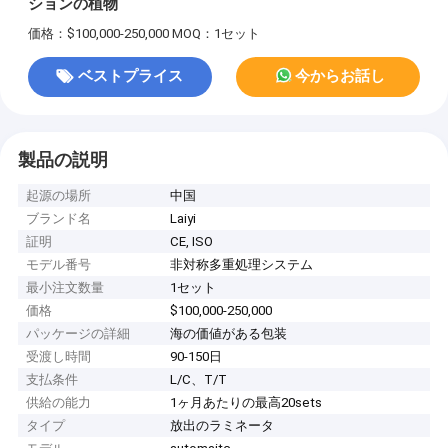
ションの植物
価格：$100,000-250,000
MOQ：1セット
ベストプライス
今からお話し
製品の説明
起源の場所
中国
ブランド名
Laiyi
証明
CE, ISO
モデル番号
非対称多重処理システム
最小注文数量
1セット
価格
$100,000-250,000
パッケージの詳細
海の価値がある包装
受渡し時間
90-150日
支払条件
L/C、T/T
供給の能力
1ヶ月あたりの最高20sets
タイプ
放出のラミネータ