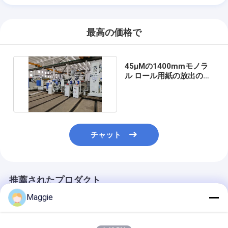
最高の価格で
45μMの1400mmモノラ
ル ロール用紙の放出のラ
ミネーションの植物
チャット
推薦されたプロダクト
Maggie