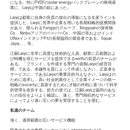
になる。特にPVDFのsolar energyバックプレーンの映画産
業に、Laiyiは中国の鉛にあった。
Laiyiは顧客に自身の良質の放出の薄板になる生産ラインを
提供した。Laiyiに世界中企業を用いる長期戦略的提携関係
があり、限られるYongyiのグループ、Xingyuanの保有物
Co.、NinboアジアのペーパーCo.、中国の等およびインド
UflexインドネシアPtの長期協同の製造者である。Squar
Jaya。、等。
江蘇Laiyiに非常に高度な技術的な人員、顧客に広範囲およ
び時機を得たサービスを提供できるwiithの良質のチームが
ある。「ブランド」を作成する専門の資格Laiyiの経営目
標」である。卓越性を質によって作成しなさい、正直者を
サービスに」であるLaiyiの事業目的与えなさい。Laiyiはの
ために追求し、高い社会的責任として企業イメージの統一
戦略のsoceityに直面するために才能の作戦に基づいて科学
的管理を改良する。前方の道では、江蘇Laiyiは協同のあな
たの信任をよりよく確認し、速く、専門熱狂的なサービス
によってより速い互いの夢を実現することを望む。
私達のチーム
強く、適用範囲が広いサービス機能:
軽食のための食糧パッケージからstaioneryおよび