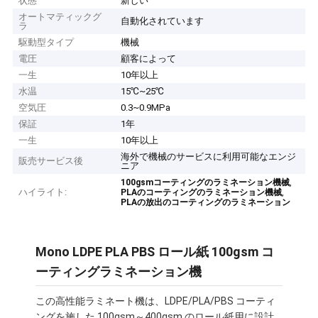
状態
新しい
オートマティックグ
自動化されています
ラ
駆動型タイプ
機械
電圧
顧客によって
一生
10年以上
水温
15℃~25℃
空気圧
0.3~0.9MPa
保証
1年
一生
10年以上
海外で機械のサービスに利用可能なエンジ
販売サービス後
ニア
,
100gsmコーティングのラミネーション機械
ハイライト:
,
PLAのコーティングのラミネーション機械
PLAの放出のコーティングのラミネーション
Mono LDPE PLA PBS ロール紙 100gsm コ
ーティングラミネーション機
この高性能ラミネート機は、LDPE/PLA/PBS コーティ
ングを施した 100gsm～400gsm のロール紙用に設計