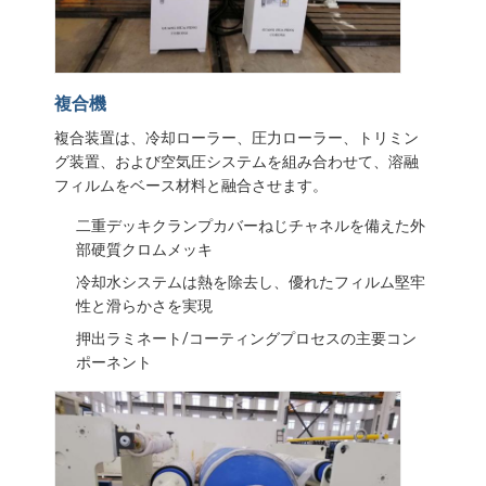
放出のコータ
紙のコーティング マシン
複合機
倍は薄板になる機械味方しました
複合装置は、冷却ローラー、圧力ローラー、トリミン
ラミネーション機械部品
グ装置、および空気圧システムを組み合わせて、溶融
フィルムをベース材料と融合させます。
溶解によって吹かれる生地機械
二重デッキクランプカバーねじチャネルを備えた外
部硬質クロムメッキ
冷却水システムは熱を除去し、優れたフィルム堅牢
性と滑らかさを実現
押出ラミネート/コーティングプロセスの主要コン
ポーネント