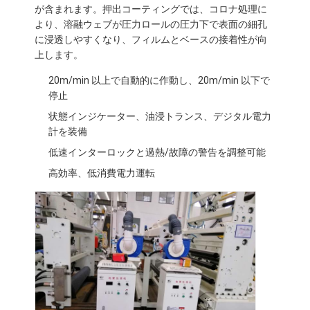
が含まれます。押出コーティングでは、コロナ処理に
工場旅行
より、溶融ウェブが圧力ロールの圧力下で表面の細孔
に浸透しやすくなり、フィルムとベースの接着性が向
品質管理
上します。
私達に連絡しなさい
20m/min 以上で自動的に作動し、20m/min 以下で
停止
ニュース
状態インジケーター、油浸トランス、デジタル電力
計を装備
低速インターロックと過熱/故障の警告を調整可能
放出のコーティングのラミネーション機械
高効率、低消費電力運転
放出の薄板になる機械
フィルムの薄板になる機械
プラスチック ラミネーション機械
コーティングのラミネーション機械