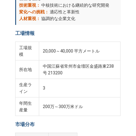
技術重視：
中核技術における継続的な研究開発
変化への挑戦：
適応性と革新性
人材重視：
協調的な企業文化
工場情報
工場規
20,000～40,000 平方メートル
模
中国江蘇省常州市金壇区金盛路東238
所在地
号 213200
生産ラ
3
イン
年間生
200万～300万米ドル
産量
市場分布