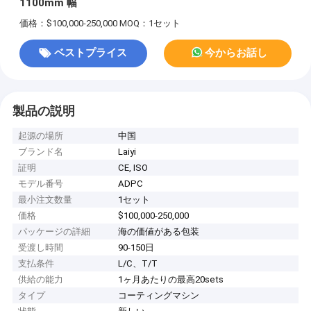
1100mm 幅
価格：$100,000-250,000
MOQ：1セット
ベストプライス
今からお話し
製品の説明
起源の場所
中国
ブランド名
Laiyi
証明
CE, ISO
モデル番号
ADPC
最小注文数量
1セット
価格
$100,000-250,000
パッケージの詳細
海の価値がある包装
受渡し時間
90-150日
支払条件
L/C、T/T
供給の能力
1ヶ月あたりの最高20sets
タイプ
コーティングマシン