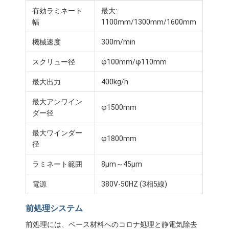
有効ラミネート
最大:
幅
1100mm/1300mm/1600mm
機械速度
300m/min
スクリュー径
φ100mm/φ110mm
最大出力
400kg/h
最大アンワイン
φ1500mm
ダー径
最大ワインダー
φ1800mm
径
ラミネート範囲
8μm～45μm
家
電源
380V-50HZ (3相5線)
製品
前処理システム
私達について
前処理には、ベース材料へのコロナ処理と静電気除去