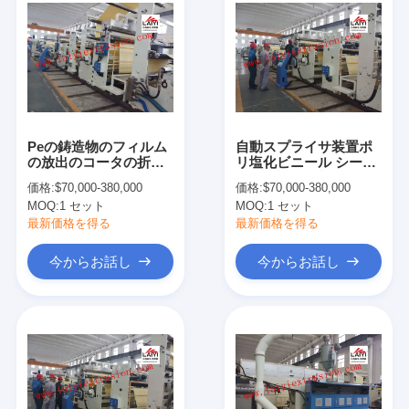
Peの鋳造物のフィルム
自動スプライサ装置ポ
の放出のコータの折る
リ塩化ビニール シート
機械LD90mm/LD
の放出機械、熱フィル
価格:
$70,000-380,000
価格:
$70,000-380,000
100mm/LD 115mm
ムの紙加工機械
MOQ:
1 セット
MOQ:
1 セット
最新価格を得る
最新価格を得る
今からお話し
今からお話し
家
製品
私達について