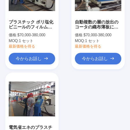
工場旅行
品質管理
プラスチック ポリ塩化
自動複数の層の放出の
ビニールのフィルムの
コータの織布薄板にな
私達に連絡しなさい
付着力のコータ、シー
る機械
価格:
$70,000-380,000
価格:
$70,000-380,000
トの放出のPeのラミネ
MOQ:
1 セット
MOQ:
1 セット
ーション機械
ニュース
最新価格を得る
最新価格を得る
今からお話し
今からお話し
放出のコーティングのラミネーション機械
放出の薄板になる機械
フィルムの薄板になる機械
プラスチック ラミネーション機械
コーティングのラミネーション機械
電気省エネのプラスチ