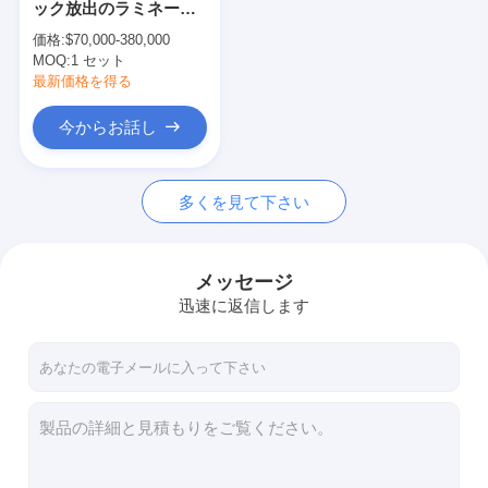
ック放出のラミネーシ
放出のコータ
ョン機械5-45μM厚さ
価格:
$70,000-380,000
MOQ:
紙のコーティング マシン
1 セット
最新価格を得る
倍は薄板になる機械味方しました
今からお話し
ラミネーション機械部品
多くを見て下さい
溶解によって吹かれる生地機械
メッセージ
迅速に返信します