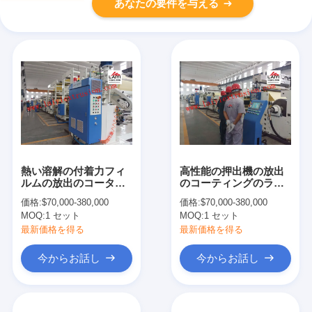
あなたの要件を与える
熱い溶解の付着力フィ
高性能の押出機の放出
ルムの放出のコータ最
のコーティングのラミ
高の1600/2000/2200mm
ネーション機械150-300
価格:
$70,000-380,000
価格:
$70,000-380,000
の幅
M/Min速度
MOQ:
1 セット
MOQ:
1 セット
最新価格を得る
最新価格を得る
今からお話し
今からお話し