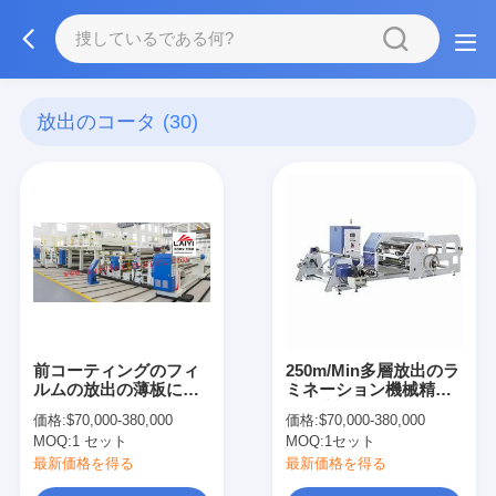
放出のコータ
(30)
前コーティングのフィ
250m/Min多層放出のラ
ルムの放出の薄板にな
ミネーション機械精密
る機械
な温度調整
価格:
$70,000-380,000
価格:
$70,000-380,000
MOQ:
1 セット
MOQ:
1セット
最新価格を得る
最新価格を得る