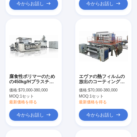
今からお話し
今からお話し
腐食性ポリマーのため
エヴァの熱フィルムの
の450kg/Hプラスチッ
放出のコーティングの
ク フィルムの放出のコ
ラミネーション機械ラ
価格:
$70,000-380,000
価格:
$70,000-380,000
ータ
イン
MOQ:
1セット
MOQ:
1セット
最新価格を得る
最新価格を得る
今からお話し
今からお話し