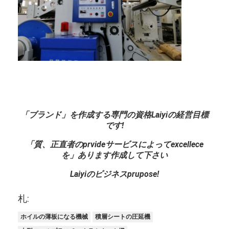
放出のコータ
紙のコーティング マシン
倍は薄板になる機械味方しました
ラミネーション機械部品
溶解によって吹かれる生地機械
「ブランド」を作成する専門の資格Laiyiの経営目標
です!
「質、正直者のprvideサービスによってexcellece
を」あります作成して下さい
Laiyiのビジネスprupose!
札:
ホイルの薄板になる機械
積層シートの圧延機