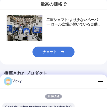
最高の価格で
二重シャフト-より少ないペーパ
ー ロール立場が付いている自動
大きいサイズのローラーのプラス
チック薄板になる機械
チャット
推薦されたプロダクト
Vicky
8:10 AM