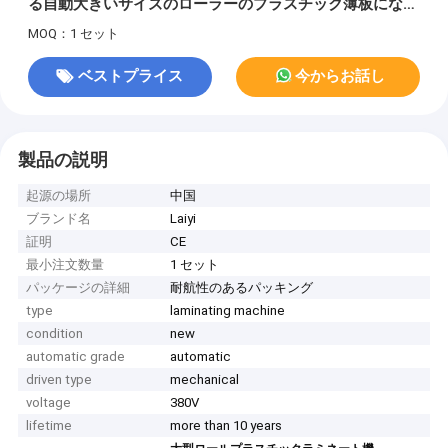
る自動大きいサイズのローラーのプラスチック薄板になる
機械
MOQ：1 セット
ベストプライス
今からお話し
製品の説明
起源の場所
中国
ブランド名
Laiyi
証明
CE
最小注文数量
1 セット
パッケージの詳細
耐航性のあるパッキング
type
laminating machine
condition
new
automatic grade
automatic
driven type
mechanical
voltage
380V
lifetime
more than 10 years