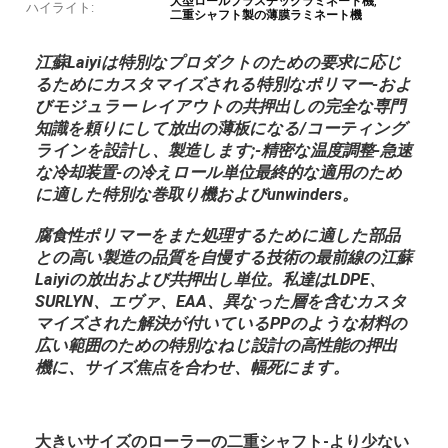
,
大型ロールプラスチックラミネート機
ハイライト:
二重シャフト製の薄膜ラミネート機
江蘇Laiyiは特別なプロダクトのための要求に応じ
るためにカスタマイズされる特別なポリマー-およ
びモジュラー レイアウトの共押出しの完全な専門
知識を頼りにして放出の薄板になる/コーティング
ラインを設計し、製造します;-精密な温度調整-急速
な冷却装置-の冷えロール単位最終的な適用のため
に適した特別な巻取り機およびunwinders。
腐食性ポリマーをまた処理するために適した部品
との高い製造の品質を自慢する技術の最前線の江蘇
Laiyiの放出および共押出し単位。私達はLDPE、
SURLYN、エヴァ、EAA、異なった層を含むカスタ
マイズされた解決が付いているPPのような材料の
広い範囲のための特別なねじ設計の高性能の押出
機に、サイズ焦点を合わせ、幅死にます。
大きいサイズのローラーの二重シャフト-より少ない