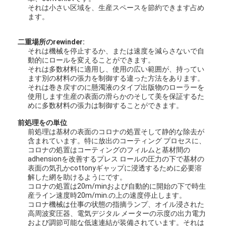
それは小さい区域を、生産スペースを節約できます占め
ます。
二重場所のrewinder:
それは機械を停止するか、または速度を減らさないで自
動的にロールを変えることができます。
それは多数材料に適用し、使用の広い範囲が、持ってい
ます別の材料の張力を制御する違った方法をあります。
それは巻き戻すのに懸濁液のタイプ出版物のローラーを
使用します生産の表面の滑らかのそして美を保証するた
めに多数材料の張力は制御することができます。
前処理をの単位
前処理は基材の表面のコロナの処置そして静的な除去が
含まれています。特に放出のコーティング プロセスに、
コロナの処置はコーティングのフィルムと基材間の
adhensionを改善するプレス ロールの圧力の下で基材の
表面の気孔かcottonyギャップに浸透するために必要溶
家
解した網を助けるようにです。
コロナの処置は20m/minおよび自動的に開始の下で時生
製品
産ライン速度時20m/min.の上の速度停止します。
コロナ機械は仕事の状態の指摘ランプ、オイル浸された
私達について
高周波変圧器、電気デジタル メーターの示度の出力電力
および調節可能な低速連結が装備されています。それは