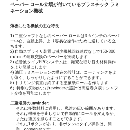
ペーパー ロール立場が付いているプラスチック ラミ
ネーション機械
薄板になる機械の主な特長
1) 二重シャフトなしのペーパー ロールは3-6インチのペーパ
ー中心、自動上昇、より容易な操作のために適している立
ちます。
2) 自動スプライサ装置は減少機械回線速度なしで150-300
m/minの速度交換のペーパーを実現します
3) 超音波タイプEPCシステムは、頻繁な取り替え材料操作
をより簡単にします
4) 油圧ラミネーションの構造の設計は、コーティングをよ
り薄く、しっかりしたようにすることができます。
5) トリミング装置は終了する塗被紙ロールを作ります
6）特別な刃物およびrewinderの設計は高速巻き戻すシャフ
ト交換を可能にします
二重場所のunwinder:
それは多数材料に適用し、私達の広い範囲があります。
それは機械を停止しないで自動的にロールを変えるか、
または速度を減らすことができます。
それに1ボタンがあり、非ボタンのタイプ操作は、簡
単、convenietです。