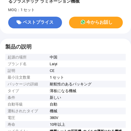
るプラスチック ラミネーション機械
MOQ：1 セット
ベストプライス
今からお話し
製品の説明
起源の場所
中国
ブランド名
Laiyi
証明
CE
最小注文数量
1 セット
パッケージの詳細
耐航性のあるパッキング
タイプ
薄板になる機械
条件
新しい
自動等級
自動
運転されたタイプ
機械
電圧
380V
寿命
10年以上