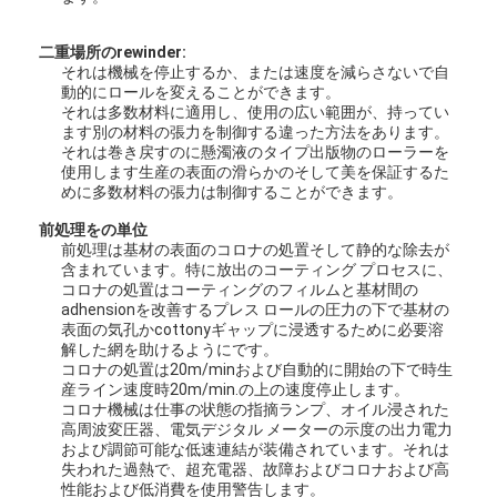
二重場所のrewinder:
それは機械を停止するか、または速度を減らさないで自
動的にロールを変えることができます。
それは多数材料に適用し、使用の広い範囲が、持ってい
ます別の材料の張力を制御する違った方法をあります。
それは巻き戻すのに懸濁液のタイプ出版物のローラーを
使用します生産の表面の滑らかのそして美を保証するた
めに多数材料の張力は制御することができます。
前処理をの単位
前処理は基材の表面のコロナの処置そして静的な除去が
含まれています。特に放出のコーティング プロセスに、
コロナの処置はコーティングのフィルムと基材間の
adhensionを改善するプレス ロールの圧力の下で基材の
表面の気孔かcottonyギャップに浸透するために必要溶
解した網を助けるようにです。
コロナの処置は20m/minおよび自動的に開始の下で時生
家
産ライン速度時20m/min.の上の速度停止します。
コロナ機械は仕事の状態の指摘ランプ、オイル浸された
製品
高周波変圧器、電気デジタル メーターの示度の出力電力
および調節可能な低速連結が装備されています。それは
私達について
失われた過熱で、超充電器、故障およびコロナおよび高
性能および低消費を使用警告します。