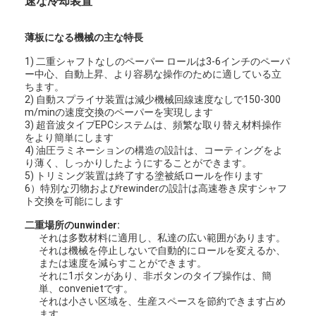
速な冷却装置
薄板になる機械の主な特長
1) 二重シャフトなしのペーパー ロールは3-6インチのペーパ
ー中心、自動上昇、より容易な操作のために適している立
ちます。
2) 自動スプライサ装置は減少機械回線速度なしで150-300
m/minの速度交換のペーパーを実現します
3) 超音波タイプEPCシステムは、頻繁な取り替え材料操作
をより簡単にします
4) 油圧ラミネーションの構造の設計は、コーティングをよ
り薄く、しっかりしたようにすることができます。
5) トリミング装置は終了する塗被紙ロールを作ります
6）特別な刃物およびrewinderの設計は高速巻き戻すシャフ
ト交換を可能にします
二重場所のunwinder:
それは多数材料に適用し、私達の広い範囲があります。
それは機械を停止しないで自動的にロールを変えるか、
または速度を減らすことができます。
それに1ボタンがあり、非ボタンのタイプ操作は、簡
単、convenietです。
それは小さい区域を、生産スペースを節約できます占め
ます。