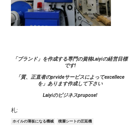
放出のコータ
紙のコーティング マシン
倍は薄板になる機械味方しました
ラミネーション機械部品
「ブランド」を作成する専門の資格Laiyiの経営目標
溶解によって吹かれる生地機械
です!
「質、正直者のprvideサービスによってexcellece
を」あります作成して下さい
Laiyiのビジネスprupose!
札:
ホイルの薄板になる機械
積層シートの圧延機