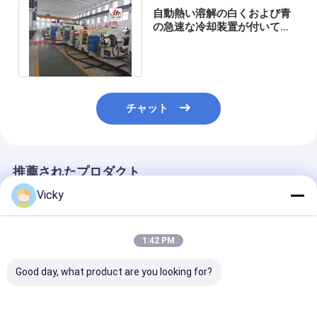
自動熱い溶解の白くおよび青
の急速な冷却装置が付いてい
るプラスチック ラミネーショ
ン機械
チャット
推薦されたプロダクト
Vicky
1:42 PM
Good day, what product are you looking for?
Flexible Packaging
簡単な操作の3-6イン
熱Boppのフィ