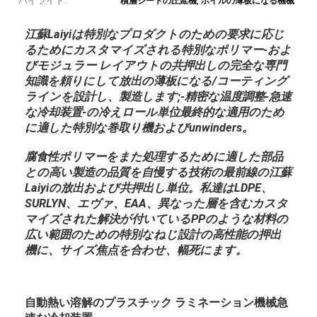
ハイライト:
,
積層シートの圧延機
ホイルの薄板になる機械
江蘇Laiyiは特別なプロダクトのための要求に応じ
るためにカスタマイズされる特別なポリマー-およ
びモジュラー レイアウトの共押出しの完全な専門
知識を頼りにして放出の薄板になる/コーティング
ラインを設計し、製造します;-精密な温度調整-急速
な冷却装置-の冷えロール単位最終的な適用のため
に適した特別な巻取り機およびunwinders。
腐食性ポリマーをまた処理するために適した部品
との高い製造の品質を自慢する技術の最前線の江蘇
Laiyiの放出および共押出し単位。私達はLDPE、
SURLYN、エヴァ、EAA、異なった層を含むカスタ
マイズされた解決が付いているPPのような材料の
広い範囲のための特別なねじ設計の高性能の押出
機に、サイズ焦点を合わせ、幅死にます。
自動熱い溶解のプラスチック ラミネーション機械急