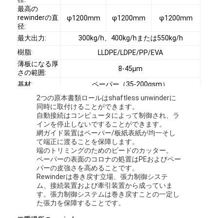
最高の
rewinderの直
φ1200mm
φ1200mm
φ1200mm
径:
最大出力:
300kg/h、400kg/hまたは550kg/h
樹脂:
LLDPE/LDPE/PP/EVA
薄板になる厚
8-45μm
さの範囲:
基材:
ペーパー（35-200gsm）
水製造者の温
2つの原本書類ロールはshaftless unwinderに
15°-25°
度:
同時に取付けることができます。
自動接続はコンピュータによって制御され、ラ
電源:
380V-50Hz （3段階5ワイヤー）
インを停止しないですることができます。
網ガイド装置はペーパー/板紙表紙が均一そし
て端正に渡ることを保障します。
端のトリミングのためのビードのカッター。
ペーパーの表面のコロナの処置はPEおよびペー
家
パーの皮強さを高めることです。
Rewinderは巻き戻す立場、張力制御システ
製品
ム、接続装置および牽引装置から成っていま
す。張力制御システムは巻き戻すことの一定し
た張力を保障することです。
私達について