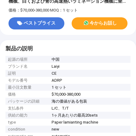
機械、白くおよび青の高速熱いラミネーション機械に乗っ
て下さい
価格：$70,000-380,000
MOQ：1 セット
ベストプライス
今からお話し
製品の説明
起源の場所
中国
ブランド名
Laiyi
証明
CE
モデル番号
ADRP
最小注文数量
1 セット
価格
$70,000-380,000
パッケージの詳細
海の価値がある包装
支払条件
L/C、T/T
供給の能力
1ヶ月あたりの最高20sets
type
Paper lamianting machine
condition
new