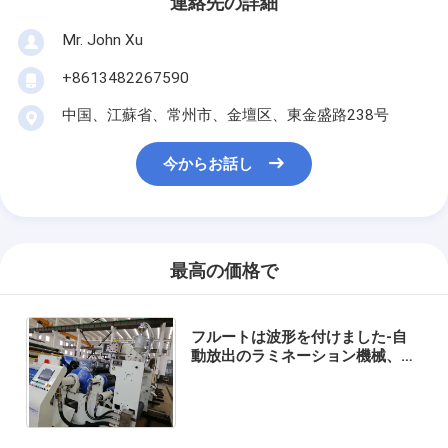
連絡先の詳細
Mr. John Xu
+8613482267590
中国、江蘇省、常州市、金壇区、東金盛路238号
今からお話し
最高の価格で
フルートは波形を付けました-自
動放出のラミネーション機械、白
くおよび青の高速熱いラミネーシ
ョン機械に乗って下さい