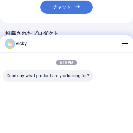
チャット
推薦されたプロダクト
Vicky
6:10 PM
Good day, what product are you looking for?
単面型紙の挤出ラミネ
35gsm 1700mmのボ
高効率の紙外押
ート機
ール紙の薄板になる機
ティングラミネ
械Tに塗るLLDPEは死
ンマシン マック
ぬ
ールの重量2500
展開する
ベストプライス
ベストプライス
ベストプラ