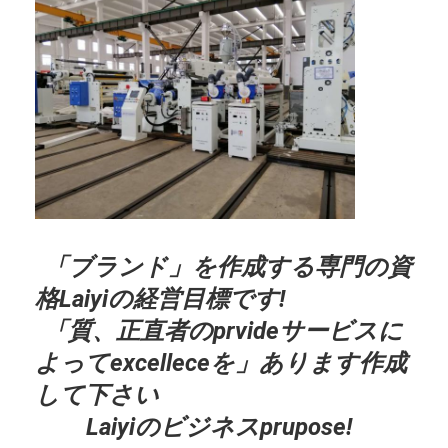
放出のコータ
紙のコーティング マシン
倍は薄板になる機械味方しました
ラミネーション機械部品
溶解によって吹かれる生地機械
「ブランド」を作成する専門の資
格Laiyiの経営目標です!
「質、正直者のprvideサービスに
よってexcelleceを」あります作成
して下さい
Laiyiのビジネスprupose!