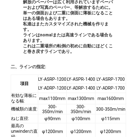
解放のペーパーは広く利用されていますペーパ
ーおよび写真のペーパー、等解放するために。
単一の側面および二重に側面に薄板になること
はある場合もあります。
私達はまたカスタマイズされた機械を作りま
す。
ラインはnomalまたは高速ラインである場合も
あります。
これは二重場所の転倒の初めに自動にほどくこ
と巻き戻すラインであり。
二、ラインの指定:
LY-ASRP-1200
LY-ASPR-1400
LY-ASRP-1700
項目
LY-ADRP-1200
LY-ADRP-1400
LY-ADRP-1700
有効な薄板に
max1100mm
max1300mm
max1600mm
なる幅:
300-
300-
機械類の速度:
300-350m/min
350m/min
350m/min
ねじ直径:
φ90mm
φ100mm
φ115mm
最高の
unwinderの直
φ1200mm
φ1200mm
φ1200mm
径: