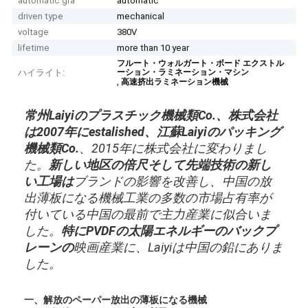
automatic gra
automatic
driven type
mechanical
voltage
380V
lifetime
more than 10 year
フルート・ウォルガート・ボード エクストル
ハイライト:
ーション・ラミネーション・マシン
,
高速挤出ラミネーション機械
常州Laiyiのプラスチック機械類Co.、株式会社
は2007年にestalished、江蘇Laiyiのパッキング
機械類Co.
、2015年に株式会社に変わりまし
た。
新しい地区の倍尺そして先端技術の新し
い工場は
ブランドの影響を改善し、中国の放
出薄板になる機械工業の多数の
市場占有率が
付いている中国の最前で主力産業に似合いま
した。
特にPVDFの太陽エネルギーのバックプ
レーンの
映画産業に、Laiyiは中国の鉛にありま
した。
一、
解放のペーパー放出の薄板になる機械