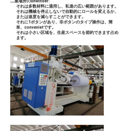
二重場所のunwinder:
工場旅行
それは多数材料に適用し、私達の広い範囲があります。
それは機械を停止しないで自動的にロールを変えるか、
または速度を減らすことができます。
品質管理
それに1ボタンがあり、非ボタンのタイプ操作は、簡
単、convenietです。
私達に連絡しなさい
それは小さい区域を、生産スペースを節約できます占め
ます。
ニュース
放出のコーティングのラミネーション機械
放出の薄板になる機械
フィルムの薄板になる機械
プラスチック ラミネーション機械
コーティングのラミネーション機械