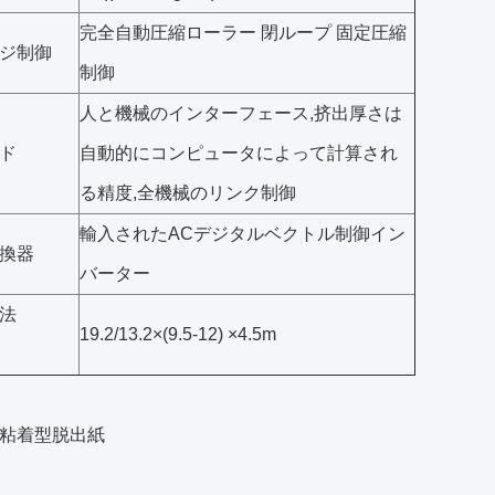
完全自動圧縮ローラー 閉ループ 固定圧縮
ジ制御
制御
人と機械のインターフェース,挤出厚さは
ド
自動的にコンピュータによって計算され
る精度,全機械のリンク制御
輸入されたACデジタルベクトル制御イン
換器
バーター
法
19.2/13.2×(9.5-12) ×4.5m
面の粘着型脱出紙