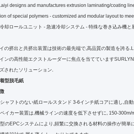
aiyi designs and manufactures extrusion laminating/coating lines
sion of special polymers - customized and modular layout to
冷却ロールユニット - 急速冷却システム - 特殊な巻き込み機
イの挤出と共挤出装置は技術の最先端で,高品質の製造を誇る.
インの高性能エクストルーダーに焦点を当てていますSURLYN,EVA
ズされたソリューション.
接着型脱毛紙
徴
ブルシャフトのない紙ロールスタンド 3-6インチ紙コアに適し,自
スペイカー装置は,機械ラインの速度を低下させずに, 150-300m
音波型のEPCシステムにより,頻繁に交換される材料の操作が簡単