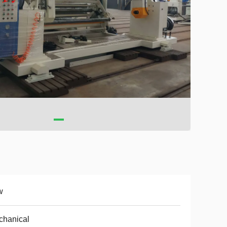
w
chanical