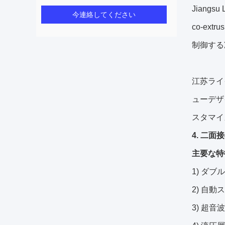
Jiangsu L
今連絡してください
co-extru
制御する
江苏ライ
ューデザ
スタマイ
4. 二面
主要な特
1) ダ
2) 自動
3) 超