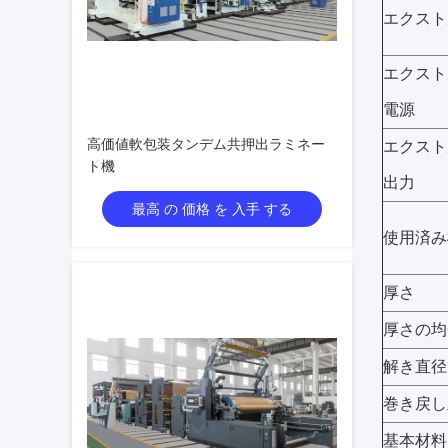
エクスト
エクスト
電源
高価値軟包装タンデム共押出ラミネー
エクスト
ト機
出力
最高 の 価格 を 入手 する
使用済み
厚さ
厚さの均
解き直径
巻き戻し
基本材料