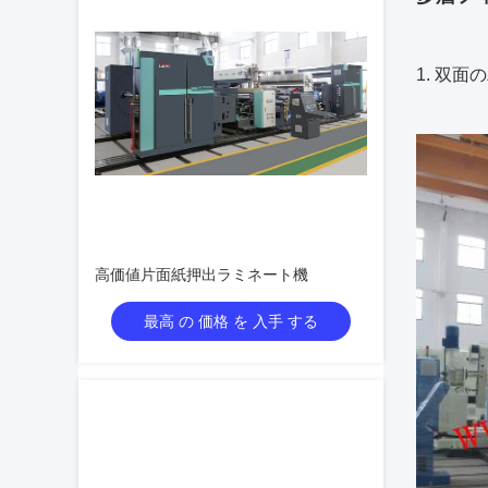
1. 双
高価値片面紙押出ラミネート機
最高 の 価格 を 入手 する