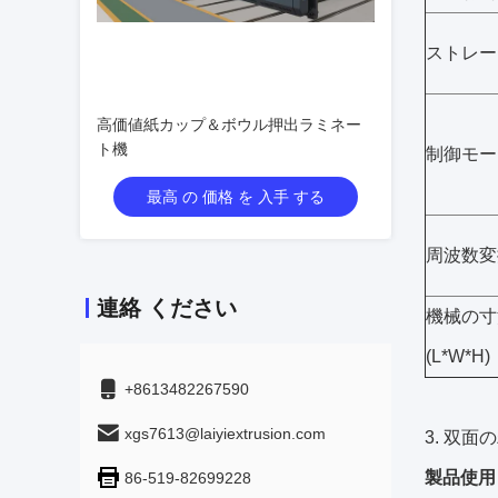
ストレー
高価値紙カップ＆ボウル押出ラミネー
ト機
制御モー
最高 の 価格 を 入手 する
周波数変
連絡 ください
機械の寸
(L*W*H)
+8613482267590
xgs7613@laiyiextrusion.com
3. 双
製品使用
86-519-82699228