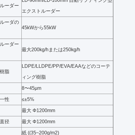
LD-90mm/LD-100mm 自動リフティング型
ルーダー
エクストルーダー
ルーダの
45kWから55kW
ルーダー
最大200kg/hまたは250kg/h
LDPE/LLDPE/PP/EVA/EAAなどのコーテ
樹脂
ィング樹脂
8〜45μm
一性
≤±5%
最大 Φ1200mm
直径
最大 Φ1200mm
紙 ((35~200g/m2)