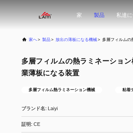
家
製品
私達に
家へ
>
製品
>
放出の薄板になる機械
>
多層フィルムの
多層フィルムの熱ラミネーション
業薄板になる装置
多層フィルム熱ラミネーション機械
粘着
ブランド名:
Laiyi
証明:
CE