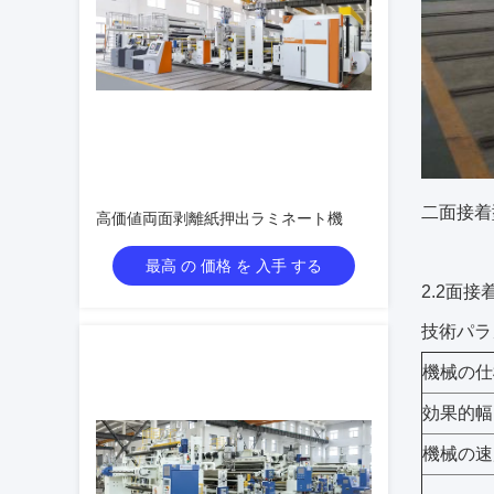
二面接着
高価値両面剥離紙押出ラミネート機
最高 の 価格 を 入手 する
2.
2面接
技術パラ
機械の仕
効果的幅
機械の速