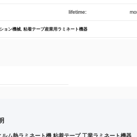
lifetime:
mor
,
ション機械
粘着テープ産業用ラミネート機器
明
ィルム熱ラミネート機 粘着テープ 工業ラミネート機器