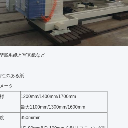
型脱毛紙と写真紙など
着性のある紙
メータ
様
1200mm/1400mm/1700mm
最大1100mm/1300mm/1600mm
度
350m/min